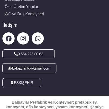
Özel Üretim Yapılar
WC ve Duş Konteyneri
İletişim
0 554 225 80 62
balbaylarltd@gmail.com
ESKİŞEHİR
Balbaylar Prefabrik ve Konteyner; prefabrik ev,
konteyner, ofis konteyneri, yaşam konteyneri, şantiye